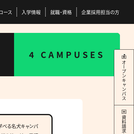
コース
入学情報
就職・資格
企業採用担当の方
本校について
学科・コース
就職・資格
入学情報
4 CAMPUSES
RANCE EXAMINATION INFORMATION
ERTIFICATION / SEEK EMPLYMENT
ABOUT US
COURSES
オープンキャンパス
4つのキャンパス
ドッグトレーナー
Q&A
国際ペット団体との連携
総合スペシャリストコース
ース
交通アクセス
社会人の方
豊富な校外学習
どのコースを選んでも
際団体
GAC Report
全国出身校
学べる＋α
の魅力
学サポート
パートナー犬制度
資料請求
学べる名犬キャンパ