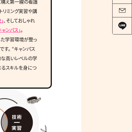
に構え第一線の看護
、トリミング実習や講
」
、そしておしゃれ
キャンパス」
。
した学習環境が整っ
す。 “キャンパス
的な高いレベルの学
なるスキルを身につ