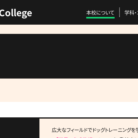
College
本校について
学科・
ENT
C
本校の特徴
動物総合学科
AO入試
資格取得
校長挨拶
愛玩動物看護師コ
推薦入試
就職情報
講師紹介
プロトリマーコース
一般入試
GACを公認する国
先輩が感じる本校
募集概要・学費・入
広大なフィールドでドッグトレーニングを