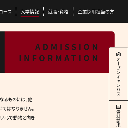
コース
入学情報
就職・資格
企業採用担当の方
本校について
学科・コース
就職・資格
入学情報
ADMISSION
INFORMATION
RANCE EXAMINATION INFORMATION
ERTIFICATION / SEEK EMPLYMENT
ABOUT US
COURSES
オープンキャンパス
4つのキャンパス
ドッグトレーナー
Q&A
国際ペット団体との連携
総合スペシャリストコース
ース
交通アクセス
社会人の方
豊富な校外学習
どのコースを選んでも
際団体
GAC Report
全国出身校
なるものには、他
学べる＋α
くてはなりません。
の魅力
学サポート
パートナー犬制度
資料請求
かい心で動物と向き