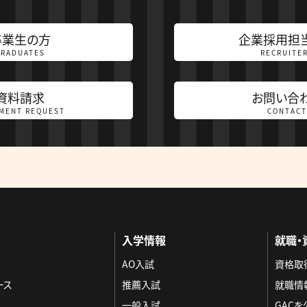
卒業生の方
企業採用担
GRADUATES
RECRUITE
資料請求
お問い合
MENT REQUEST
CONTACT
入学情報
就職・
AO入試
資格取
ース
推薦入試
就職情
一般入試
GAC