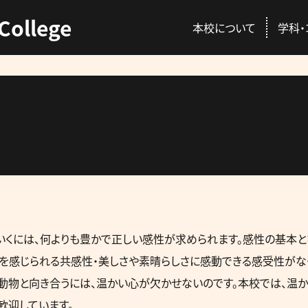
College
本校について
学科・
ENT
C
本校の特徴
動物総合学科
AO入試
資格取得
校長挨拶
愛玩動物看護師コ
推薦入試
就職情報
講師紹介
プロトリマーコース
一般入試
GACを公認する国
いくには、何よりも豊かで正しい感性が求められます。感性の基本と
を感じられる共感性・美しさや素晴らしさに感動できる感受性がな
先輩が感じる本校
募集概要・学費・入
る動物と向き合うには、温かい心が欠かせないのです。本校では、温
歓迎しています。