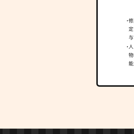
・
定
与
・
物
能