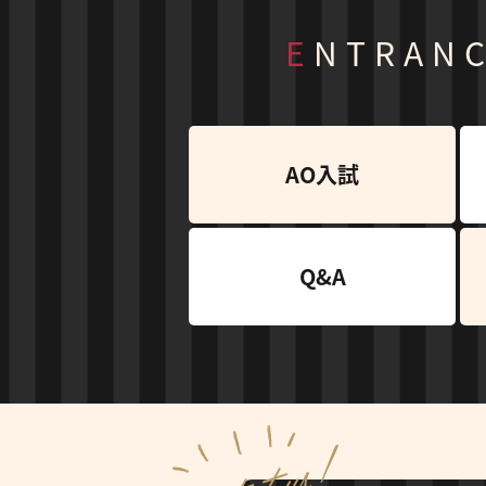
ENTRAN
AO入試
Q&A