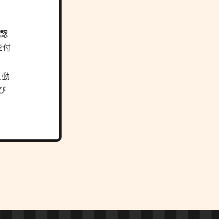
を認
を付
、動
び