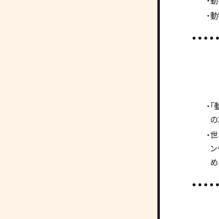
・
・
・
の
・
ン
め