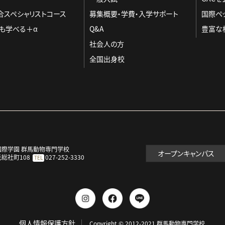
合スペシャリストコース
募集概要・学費・入学サポート
国際ペ
も学べる＋α
Q&A
豊富な
社会人の方
全国出身校
国際学園 群馬動物専門学校
オープンキャンパス
総社町108
027-252-3330
TEL
個人情報保護方針
Copyright © 2012-2021 群馬動物専門学校.